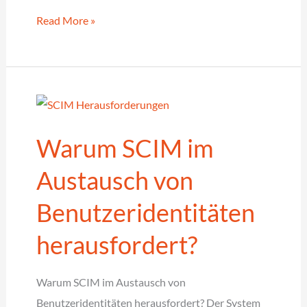
Abschied
Read More »
von
LDAP-
Servern:
Warum
es
Warum SCIM im
Zeit
ist,
Austausch von
umzudenken!
Benutzeridentitäten
herausfordert?
Warum SCIM im Austausch von
Benutzeridentitäten herausfordert? Der System