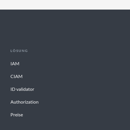
cidaas
LÖSUNG
IAM
CIAM
ID validator
Authorization
Preise