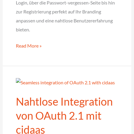
Login, über die Passwort-vergessen-Seite bis hin
zur Registrierung perfekt auf Ihr Branding
anpassen und eine nahtlose Benutzererfahrung
bieten.
Branded
Read More »
User
Experience
–
Login
UI
Nahtlose Integration
im
eigenen
von OAuth 2.1 mit
Design
cidaas
mit