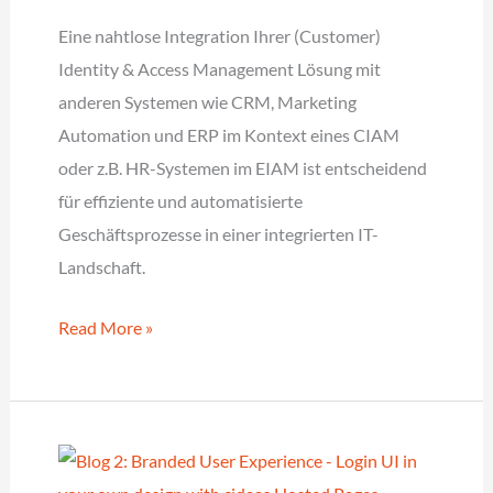
Eine nahtlose Integration Ihrer (Customer)
Identity & Access Management Lösung mit
anderen Systemen wie CRM, Marketing
Automation und ERP im Kontext eines CIAM
oder z.B. HR-Systemen im EIAM ist entscheidend
für effiziente und automatisierte
Geschäftsprozesse in einer integrierten IT-
Landschaft.
Nahtlose
Read More »
Konnektivität
–
Integration
von
cidaas