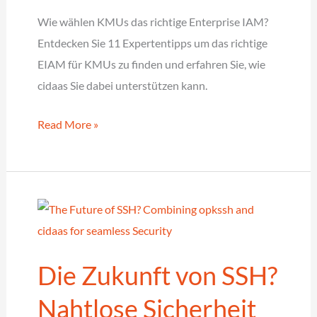
Wie wählen KMUs das richtige Enterprise IAM?
Entdecken Sie 11 Expertentipps um das richtige
EIAM für KMUs zu finden und erfahren Sie, wie
cidaas Sie dabei unterstützen kann.
11
Read More »
Tipps
für
die
Auswahl
eines
EIAM-
Die Zukunft von SSH?
Systems
für
Nahtlose Sicherheit
KMUs