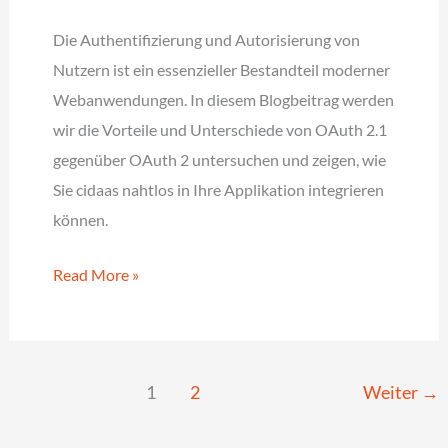
cidaas
Hosted
Die Authentifizierung und Autorisierung von
Pages
Nutzern ist ein essenzieller Bestandteil moderner
Webanwendungen. In diesem Blogbeitrag werden
wir die Vorteile und Unterschiede von OAuth 2.1
gegenüber OAuth 2 untersuchen und zeigen, wie
Sie cidaas nahtlos in Ihre Applikation integrieren
können.
Nahtlose
Read More »
Integration
von
OAuth
1
2
Weiter
→
2.1
mit