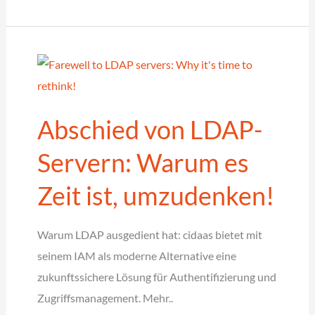
&
Access
Management
für
kleine
Abschied von LDAP-
Unternehmen
nach
Servern: Warum es
DIN
Zeit ist, umzudenken!
SPEC
27076
Warum LDAP ausgedient hat: cidaas bietet mit
seinem IAM als moderne Alternative eine
zukunftssichere Lösung für Authentifizierung und
Zugriffsmanagement. Mehr..