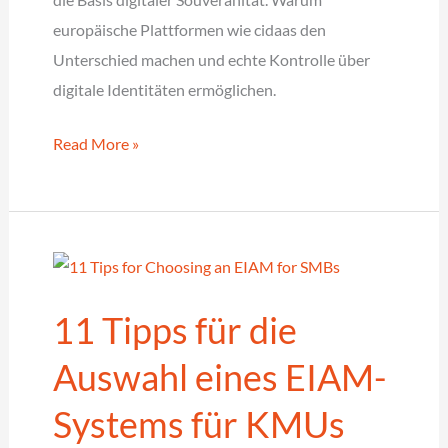
europäische Plattformen wie cidaas den
Unterschied machen und echte Kontrolle über
digitale Identitäten ermöglichen.
IAM
Read More »
made
in
Europe:
Digitale
Souveränität
11 Tipps für die
beginnt
mit
Auswahl eines EIAM-
mutigen
Systems für KMUs
Plattformen