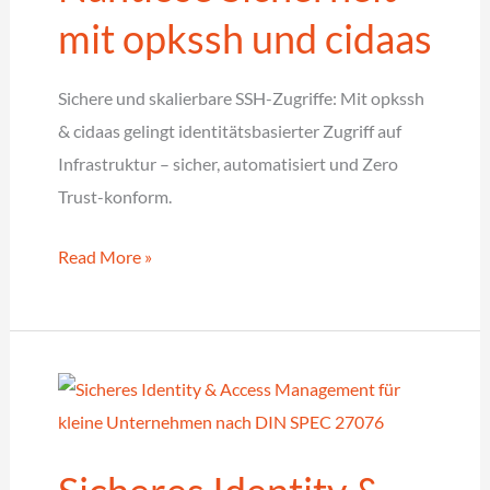
mit opkssh und cidaas
Sichere und skalierbare SSH-Zugriffe: Mit opkssh
& cidaas gelingt identitätsbasierter Zugriff auf
Infrastruktur – sicher, automatisiert und Zero
Trust-konform.
Die
Read More »
Zukunft
von
SSH?
Nahtlose
Sicherheit
mit
opkssh