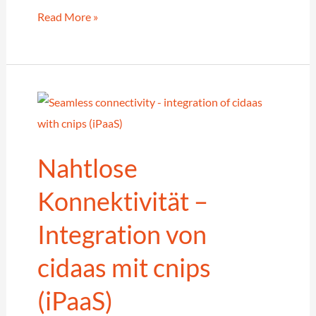
Reibungslose
Read More »
Migration
zu
cidaas
–
Der
Migrationsguide
Nahtlose
für
Identity
Konnektivität –
&
Integration von
Access
Management
cidaas mit cnips
(iPaaS)