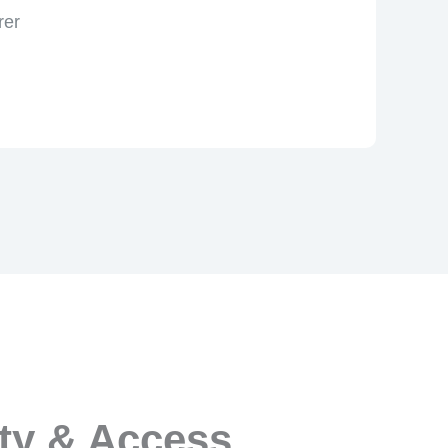
rer
ity & Access