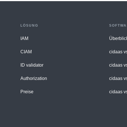
LÖSUNG
SOFTWA
IAM
Überblic
CIAM
cidaas v
ID validator
cidaas v
Authorization
cidaas v
Preise
cidaas v