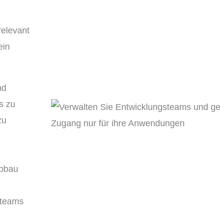
relevant
ein
nd
s zu
zu
Abbau
rteams