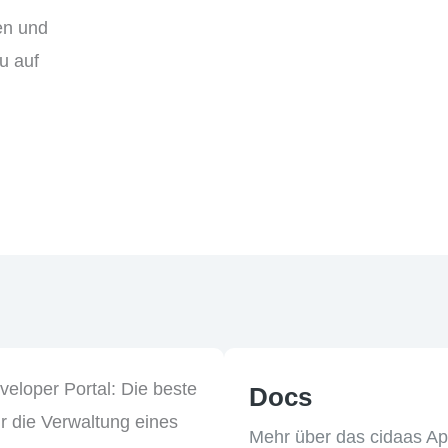
en und
au auf
Docs
Mehr über das cidaas A