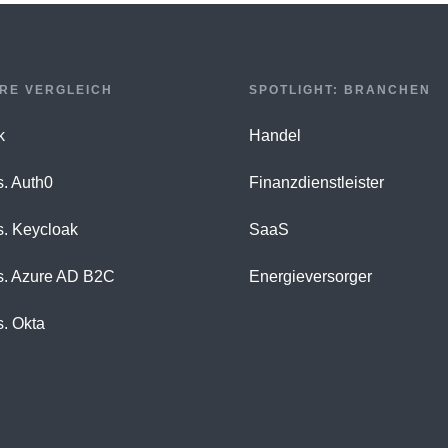
RE VERGLEICH
SPOTLIGHT: BRANCHEN
k
Handel
s. Auth0
Finanzdienstleister
s. Keycloak
SaaS
s. Azure AD B2C
Energieversorger
s. Okta