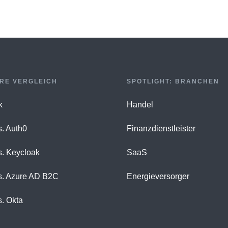
RE VERGLEICH
SPOTLIGHT: BRANCHEN
k
Handel
s. Auth0
Finanzdienstleister
s. Keycloak
SaaS
s. Azure AD B2C
Energieversorger
s. Okta