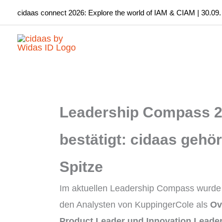
Zum
cidaas connect 2026: Explore the world of IAM & CIAM | 30.09.
Inhalt
springen
Leadership Compass 
bestätigt: cidaas gehö
Spitze
Im aktuellen Leadership Compass wurde 
den Analysten von KuppingerCole als
Ove
Product Leader und Innovation Leade