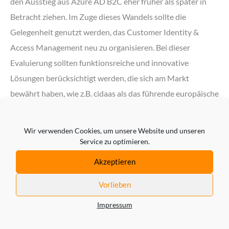
den Ausstieg aus Azure AD B2C eher früher als später in
Betracht ziehen. Im Zuge dieses Wandels sollte die
Gelegenheit genutzt werden, das Customer Identity &
Access Management neu zu organisieren. Bei dieser
Evaluierung sollten funktionsreiche und innovative
Lösungen berücksichtigt werden, die sich am Markt
bewährt haben, wie z.B. cidaas als das führende europäische
Customer Identity & Access Management. Eine Migration
ist in jedem Fall notwendig, sei es auf eine neue Lösung von
Wir verwenden Cookies, um unsere Website und unseren
Microsoft oder auf eine führende und innovative Lösung
Service zu optimieren.
auf dem Markt.
Akzeptieren
Microsoft zwingt seine Kunden zu einer Bewertung und
Vorlieben
damit möglicherweise zu Ihrem Glück.
Impressum