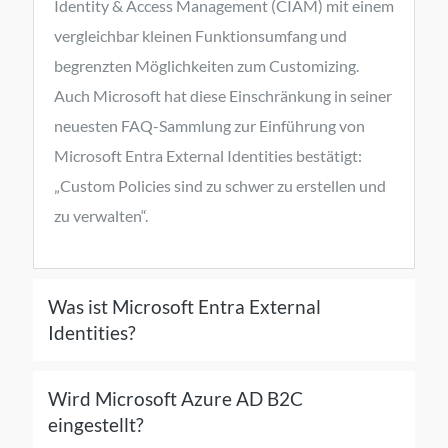
Identity & Access Management (CIAM) mit einem
vergleichbar kleinen Funktionsumfang und
begrenzten Möglichkeiten zum Customizing.
Auch Microsoft hat diese Einschränkung in seiner
neuesten FAQ-Sammlung zur Einführung von
Microsoft Entra External Identities bestätigt:
„Custom Policies sind zu schwer zu erstellen und
zu verwalten“.
Was ist Microsoft Entra External
Identities?
Microsoft Entra External Identities ist die neue Customer Identity & Access Management (CIAM) Lösung von Microsoft die Azure AD B2C ablösen wird, und sich derzeit in einem Early Preview befindet. Daher bleibt der Funktionsumfang unklar und auch in den bisherigen Ankündigungen wird kein konkreter Funktionsumfang genannt, sondern lediglich darauf hingewiesen, dass Microsoft Entra External Identities alle bekannten Funktionen von Azure AD External Identities plus neue Möglichkeiten enthalten wird.
Wird Microsoft Azure AD B2C
eingestellt?