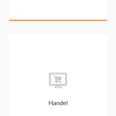
Handel
Der Handel schafft für seine Kunden neue
digitale Services, um das Einkaufserlebnis ständig
auszubauen und persönlicher zu gestalten.
Sowohl im Laden, wie auch zu Hause dienen die
digitalen Services der Kundenbindung.
Handel
Sorgen Sie für eine starke Sicherheit ihrer