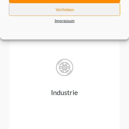
Vorlieben
Impressum
Industrie
Mit Industrie 4.0 und der verstärkten
gemeinsamen Nutzung von Anwendungen zur
Zusammenarbeit, entstanden die Erfordernisse
nach einem umfassenden API-Management und
einer starken API-Security, wie sie cidaas
Industrie
ermöglicht.