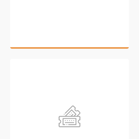
schützenswerten Kundendaten durch
Schnittstellensicherheit, Bot Net Detection und
weitere Mechanismen, die cidaas bietet.
Freizeitanbieter
Die Digitalisierung bietet viele neue
Möglichkeiten zur Gestaltung des
Freizeitangebots. Dabei entstehen neue Services
und neue Endpunkte. Diese gilt es zu schützen.
Nutzen Sie cidaas für Ihr API-Management und