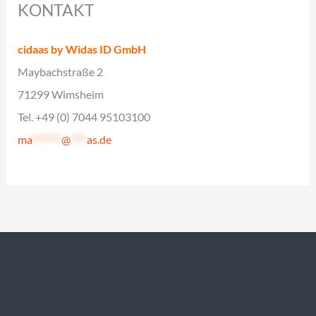
KONTAKT
cidaas by Widas ID GmbH
Maybachstraße 2
71299 Wimsheim
Tel. +49 (0) 7044 95103100
ma
*******
@
****
as.de