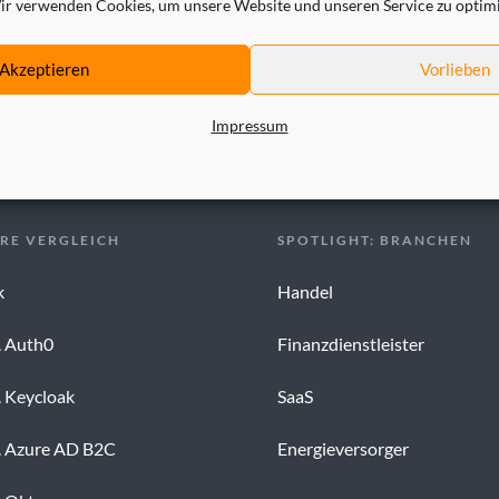
ir verwenden Cookies, um unsere Website und unseren Service zu optim
Akzeptieren
Vorlieben
Impressum
RE VERGLEICH
SPOTLIGHT: BRANCHEN
k
Handel
. Auth0
Finanzdienstleister
. Keycloak
SaaS
s. Azure AD B2C
Energieversorger