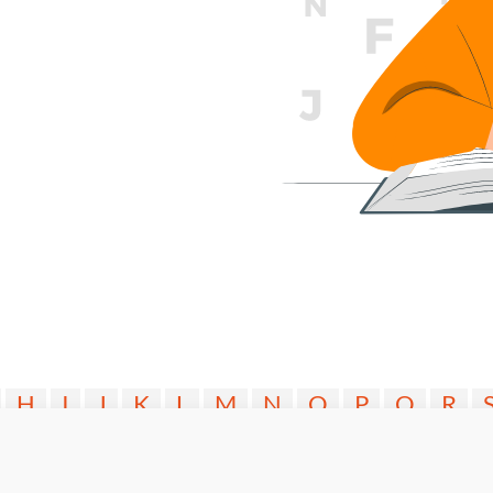
H
I
J
K
L
M
N
O
P
Q
R