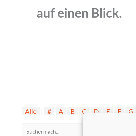
auf einen Blick.
Alle
|
#
A
B
C
D
E
F
G