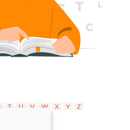
S
T
U
V
W
X
Y
Z