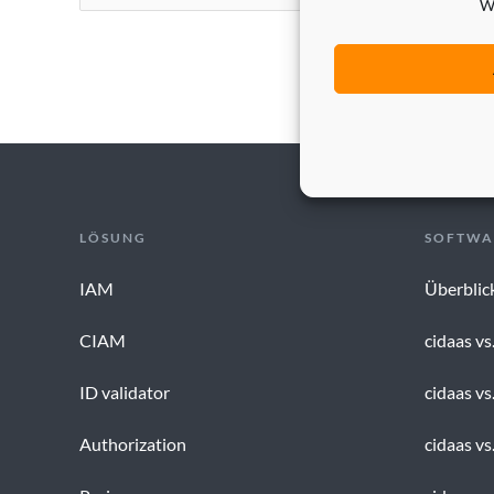
W
LÖSUNG
SOFTWA
IAM
Überblic
CIAM
cidaas vs
ID validator
cidaas vs
Authorization
cidaas v