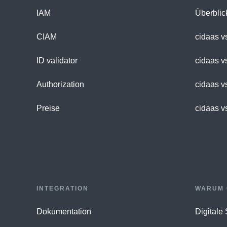
IAM
Überblic
CIAM
cidaas v
ID validator
cidaas v
Authorization
cidaas v
Preise
cidaas v
INTEGRATION
WARUM 
Dokumentation
Digitale