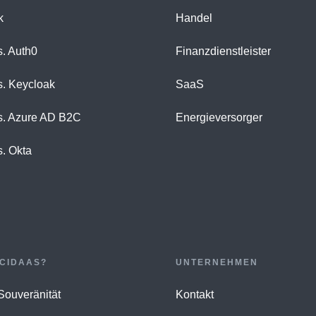
k
Handel
s. Auth0
Finanzdienstleister
s. Keycloak
SaaS
s. Azure AD B2C
Energieversorger
s. Okta
CIDAAS?
UNTERNEHMEN
 Souveränität
Kontakt