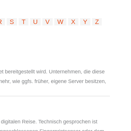
R
S
T
U
V
W
X
Y
Z
t bereitgestellt wird. Unternehmen, die diese
r, wie ggfs. früher, eigene Server besitzen,
 digitalen Reise. Technisch gesprochen ist