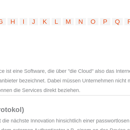
G
H
I
J
K
L
M
N
O
P
Q
 ist eine Software, die über "die Cloud" also das Interne
nbieter bezeichnet. Dabei müssen Unternehmen nicht meh
önnen die Services direkt beziehen.
rotokol)
t die nächste Innovation hinsichtlich einer passwortlosen