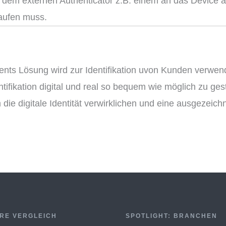
hen dem externen Authenticator z.B. einem an das Device
laufen muss.
s Lösung wird zur Identifikation uvon Kunden verwendet
ifikation digital und real so bequem wie möglich zu gest
ie digitale Identität verwirklichen und eine ausgezeic
RE VERGLEICH
SPOTLIGHT: BRANCHEN