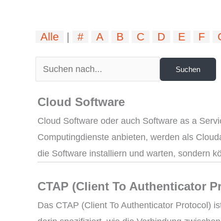
Alle
|
#
A
B
C
D
E
F
Cloud Software
Cloud Software oder auch Software as a Service
Computingdienste anbieten, werden als Clouda
die Software installiern und warten, sondern k
CTAP (Client To Authenticator P
Das CTAP (Client To Authenticator Protocol) is