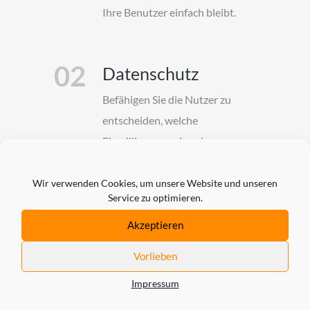
Ihre Benutzer einfach bleibt.
02
Datenschutz
Befähigen Sie die Nutzer zu
entscheiden, welche
Einwilligungen sie geben
möchten, indem Sie
verschiedene Arten von
Wir verwenden Cookies, um unsere Website und unseren
Service zu optimieren.
Einwilligungen integrieren, die
sofort nach dem Auspacken
Akzeptieren
angeboten werden
Vorlieben
Impressum
03
Nahtlos und sicher