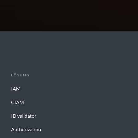
LÖSUNG
IAM
CIAM
ID validator
Authorization