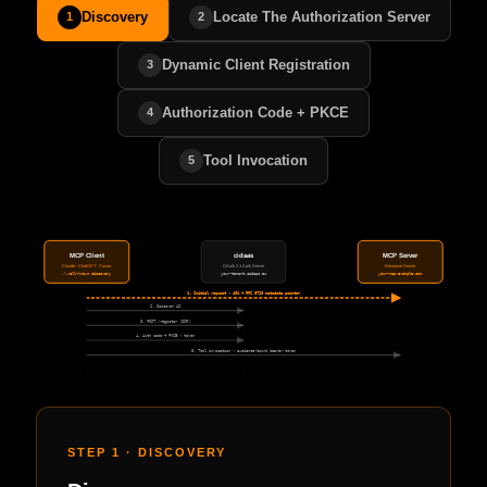
Discovery
Locate The Authorization Server
1
2
Dynamic Client Registration
3
Authorization Code + PKCE
4
Tool Invocation
5
MCP Client
cidaas
MCP Server
Claude · ChatGPT · Cursor
OAuth 2.1 Auth Server
Resource Server
/.well-known discovery
your-tenant.cidaas.eu
your-mcp.example.com
1. Initial request → 401 + RFC 9728 metadata pointer
2. Discover AS
3. POST /register (DCR)
4. Auth code + PKCE → token
5. Tool invocation → audience-bound bearer token
STEP 1 · DISCOVERY