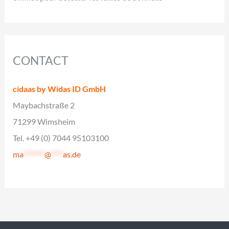
CONTACT
cidaas by Widas ID GmbH
Maybachstraße 2
71299 Wimsheim
Tel. +49 (0) 7044 95103100
ma
*******
@
****
as.de