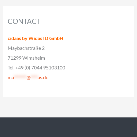
CONTACT
cidaas by Widas ID GmbH
Maybachstraße 2
71299 Wimsheim
Tel. +49 (0) 7044 95103100
ma
*******
@
****
as.de