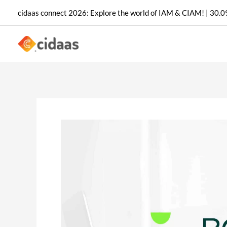
Aller
cidaas connect 2026: Explore the world of IAM & CIAM! | 30.09
au
contenu