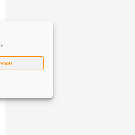
e.
érences