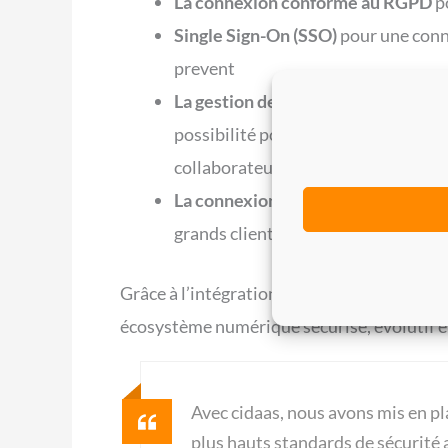
La connexion conforme au RGPD
p
Single Sign-On (SSO)
pour une conn
prevent
La gestion des groupes et des rôle
possibilité pour les administrateur
collaborateurs
La connexion sécurisée à des fourn
grands clients et d’éviter des proc
Grâce à l’intégration transparente de la s
écosystème numérique sécurisé, évolutif et
Avec cidaas, nous avons mis en p
plus hauts standards de sécurité a