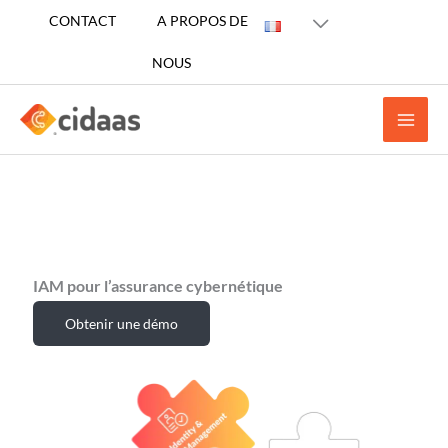
Aller
CONTACT
A PROPOS DE
au
NOUS
contenu
IAM pour l’assurance cybernétique
Obtenir une démo