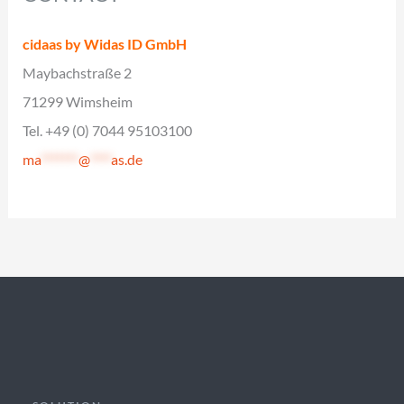
cidaas by Widas ID GmbH
Maybachstraße 2
71299 Wimsheim
Tel. +49 (0) 7044 95103100
ma
*******
@
****
as.de