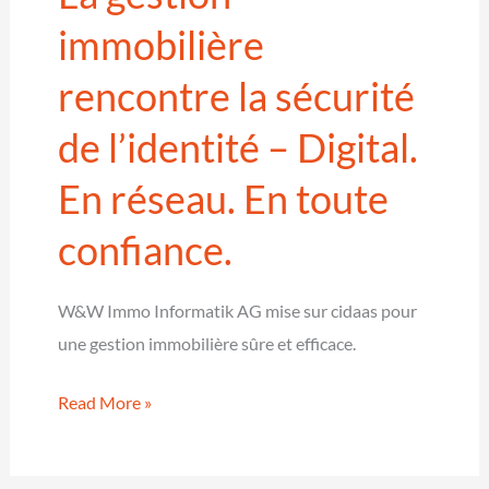
cœur
immobilière
d’Europa-
rencontre la sécurité
Park
de l’identité – Digital.
En réseau. En toute
confiance.
W&W Immo Informatik AG mise sur cidaas pour
une gestion immobilière sûre et efficace.
La
Read More »
gestion
immobilière