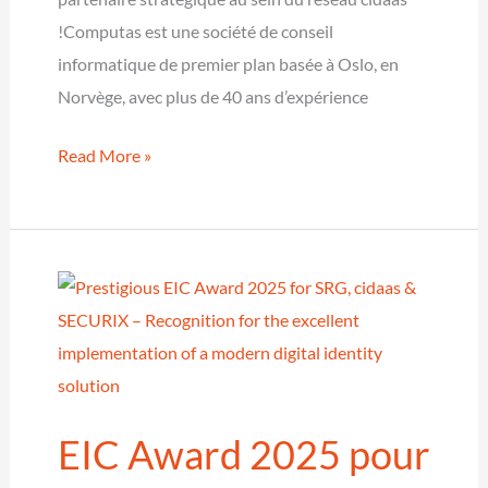
!Computas est une société de conseil
informatique de premier plan basée à Oslo, en
Norvège, avec plus de 40 ans d’expérience
Computas
Read More »
devient
un
nouveau
partenaire
de
cidaas
–
ensemble
EIC Award 2025 pour
pour
des