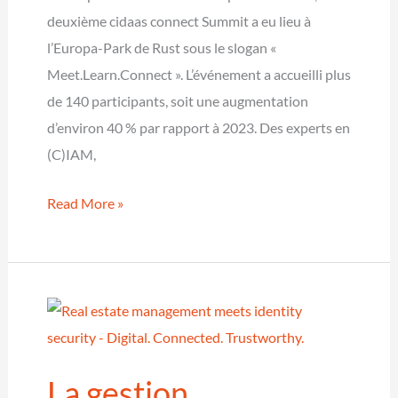
KuppingerCole
deuxième cidaas connect Summit a eu lieu à
évalue
l’Europa-Park de Rust sous le slogan «
cidaas
Meet.Learn.Connect ». L’événement a accueilli plus
comme
de 140 participants, soit une augmentation
une
d’environ 40 % par rapport à 2023. Des experts en
solution
(C)IAM,
d’avenir
cidaas
Read More »
connect
2024
:
un
succès
total
La gestion
au