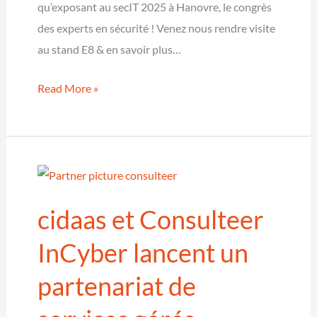
vitesse
qu’exposant au secIT 2025 à Hanovre, le congrès
supérieure
des experts en sécurité ! Venez nous rendre visite
–
au stand E8 & en savoir plus…
nouveau
lieu,
cidaas
Read More »
même
à
mission!
nouveau
exposant
au
salon
cidaas et Consulteer
secIT
2025
InCyber lancent un
à
partenariat de
Hanovre
–