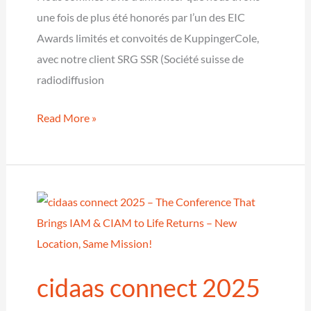
une fois de plus été honorés par l’un des EIC
Awards limités et convoités de KuppingerCole,
avec notre client SRG SSR (Société suisse de
radiodiffusion
EIC
Read More »
Award
2025
pour
la
SSR,
cidaas
&
cidaas connect 2025
SECURIX
–