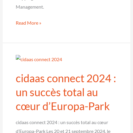
Management.
cidaas
Read More »
pose
des
jalons
dans
la
cidaas connect 2024 :
gestion
des
un succès total au
identités
cœur d’Europa-Park
et
des
accès
cidaas connect 2024 : un succès total au cœur
–
d’Europa-Park Les 20 et 21 septembre 2024, le