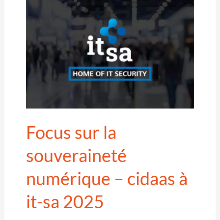
Focus sur la
souveraineté
numérique – cidaas à
it-sa 2025