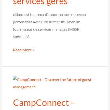
services gérés
Le
début
cidaas est heureux d’annoncer son nouveau
d’année
partenariat avec Consulteer InCyber, un
parfait!
fournisseur de services managés (MSSP)
spécialisé.
cidaas
Read More »
et
Consulteer
InCyber
lancent
un
partenariat
CampConnect –
de
services