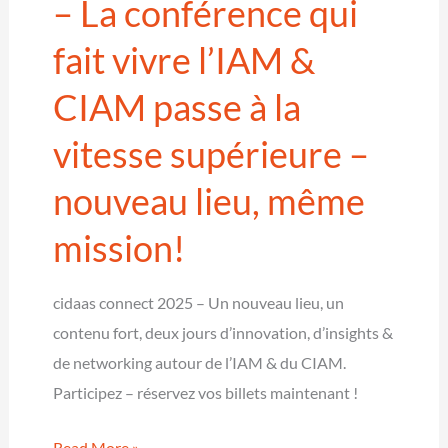
– La conférence qui
Récompense
fait vivre l’IAM &
pour
l’excellence
CIAM passe à la
de
la
vitesse supérieure –
mise
nouveau lieu, même
en
œuvre
mission!
d’une
solution
cidaas connect 2025 – Un nouveau lieu, un
d’identité
contenu fort, deux jours d’innovation, d’insights &
numérique
de networking autour de l’IAM & du CIAM.
moderne
Participez – réservez vos billets maintenant !
cidaas
Read More »