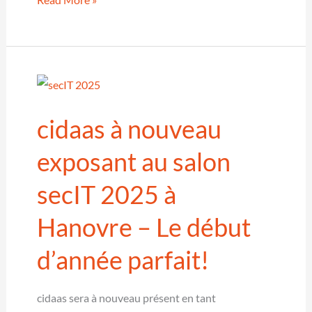
connect
2025
–
La
conférence
cidaas à nouveau
qui
fait
exposant au salon
vivre
secIT 2025 à
l’IAM
&
Hanovre – Le début
CIAM
passe
d’année parfait!
à
la
cidaas sera à nouveau présent en tant