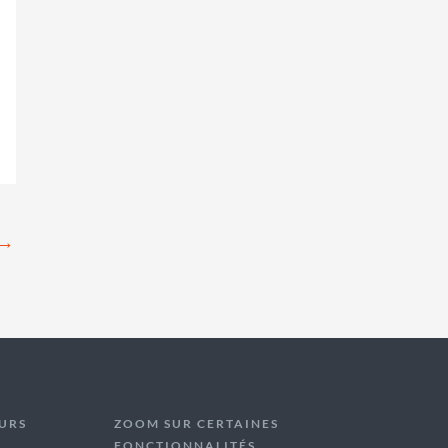
→
URS
ZOOM SUR CERTAINES
FONCTIONNALITÉS