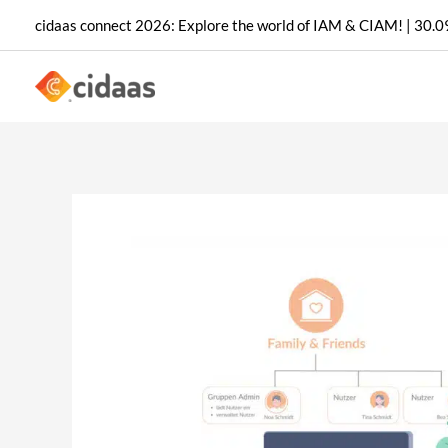
Aller
cidaas connect 2026: Explore the world of IAM & CIAM! | 30.09
au
contenu