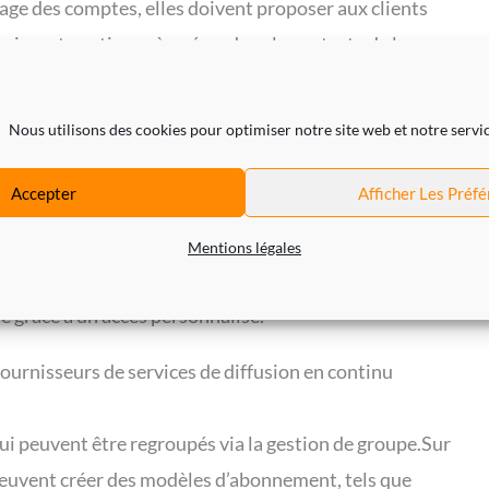
tage des comptes, elles doivent proposer aux clients
 puissent continuer à opérer dans le contexte de leur
Nous utilisons des cookies pour optimiser notre site web et notre servic
s ne peuvent plus se contenter de reconnaître un compte
 sur différents appareils mais qui, en réalité, combine
Accepter
Afficher Les Préf
tifier les différents utilisateurs réels. Cela signifie
e leurs propres comptes d’utilisateur et qu’ils sont
Mentions légales
ssible de s’adresser personnellement aux utilisateurs
ue grâce à un accès personnalisé.
 fournisseurs de services de diffusion en continu
i peuvent être regroupés via la gestion de groupe.Sur
 peuvent créer des modèles d’abonnement, tels que