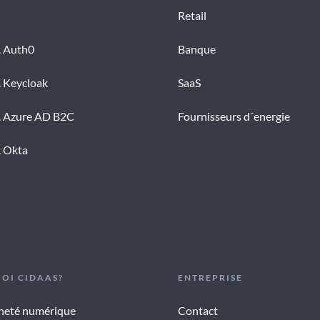
Retail
. Auth0
Banque
. Keycloak
SaaS
s. Azure AD B2C
Fournisseurs d´energie
. Okta
OI CIDAAS?
ENTREPRISE
neté numérique
Contact