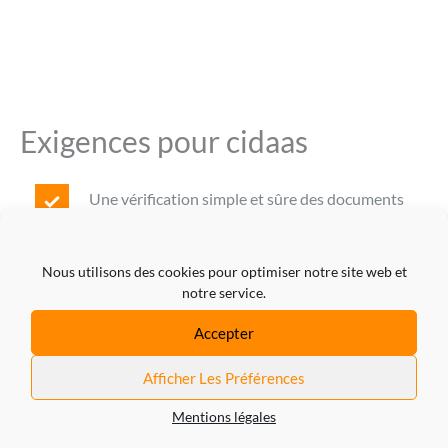
Exigences pour cidaas
Une vérification simple et sûre des documents
d’identité
Nous utilisons des cookies pour optimiser notre site web et
Vérification en temps réel & comparaison des
notre service.
données
Accepter
Un reporting complet pour un contrôle fiable
Afficher Les Préférences
des tentatives de vérification
Mentions légales