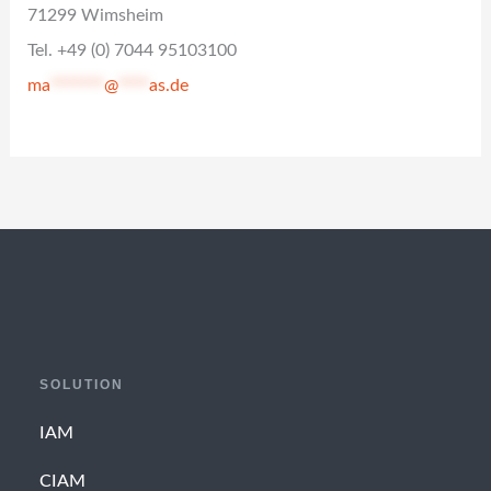
71299 Wimsheim
Tel. +49 (0) 7044 95103100
ma
*******
@
****
as.de
SOLUTION
IAM
CIAM