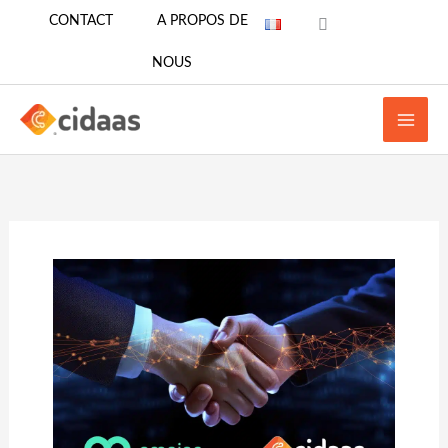
Aller
CONTACT
A PROPOS DE
au
NOUS
contenu