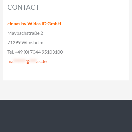
CONTACT
cidaas by Widas ID GmbH
Maybachstraße 2
71299 Wimsheim
Tel. +49 (0) 7044 95103100
ma
*******
@
****
as.de