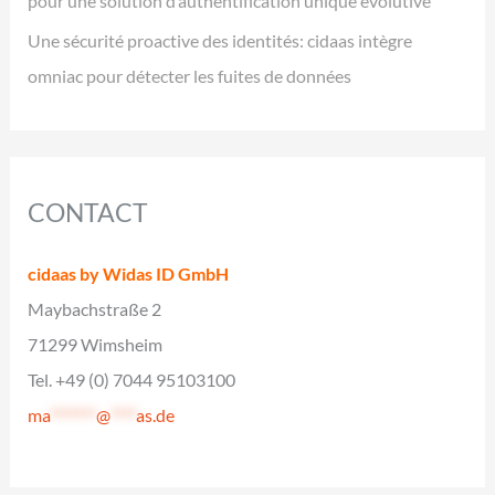
pour une solution d’authentification unique évolutive
Une sécurité proactive des identités: cidaas intègre
omniac pour détecter les fuites de données
CONTACT
cidaas by Widas ID GmbH
Maybachstraße 2
71299 Wimsheim
Tel. +49 (0) 7044 95103100
ma
*******
@
****
as.de