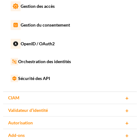
Gestion des accès
Gestion du consentement
OpenID / OAuth2
Orchestration des identités
Sécurité des API
CIAM
Validateur d’identité
Single sign-on (SSO)
Autorisation
Vérification d’identité numérique
Authentification sans mot de passe
Add-ons
AuthZEN